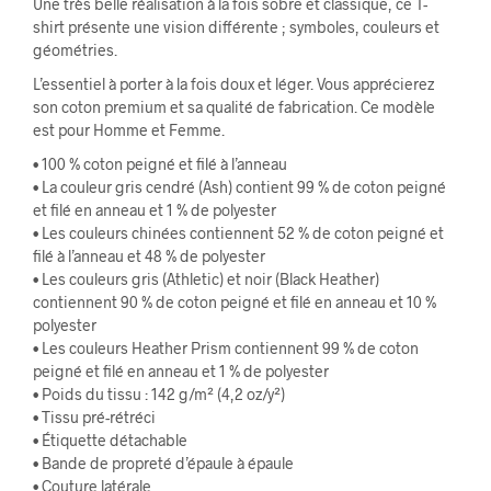
Une très belle réalisation à la fois sobre et classique, ce T-
shirt présente une vision différente ; symboles, couleurs et
géométries.
L’essentiel à porter à la fois doux et léger. Vous apprécierez
son coton premium et sa qualité de fabrication. Ce modèle
est pour Homme et Femme.
• 100 % coton peigné et filé à l’anneau
• La couleur gris cendré (Ash) contient 99 % de coton peigné
et filé en anneau et 1 % de polyester
• Les couleurs chinées contiennent 52 % de coton peigné et
filé à l’anneau et 48 % de polyester
• Les couleurs gris (Athletic) et noir (Black Heather)
contiennent 90 % de coton peigné et filé en anneau et 10 %
polyester
• Les couleurs Heather Prism contiennent 99 % de coton
peigné et filé en anneau et 1 % de polyester
• Poids du tissu : 142 g/m² (4,2 oz/y²)
• Tissu pré-rétréci
• Étiquette détachable
• Bande de propreté d’épaule à épaule
• Couture latérale