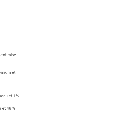
ment mise
remium et
neau et 1 %
u et 48 %