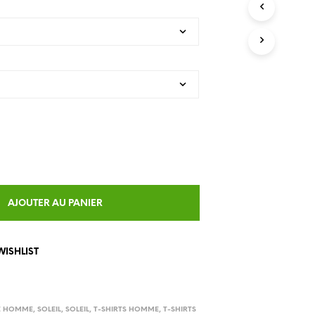
U
C
T
S
I
N
T
H
E
C
A
R
T
.
AJOUTER AU PANIER
WISHLIST
E HOMME
,
SOLEIL
,
SOLEIL
,
T-SHIRTS HOMME
,
T-SHIRTS