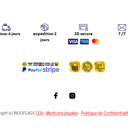
aison 6 jours
expédition 2
3D secure
7 /7
jours
right (c) WOOFLAGS
CGV
-
Mentions Légales
-
Politique de Confidentiali