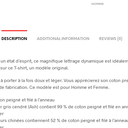
HOMME
DESCRIPTION
ADDITIONAL INFORMATION
REVIEWS (0)
t un état d’esprit, ce magnifique lettrage dynamique est idéale
sur ce T-shirt, un modèle original.
l à porter à la fois doux et léger. Vous apprécierez son coton p
 de fabrication. Ce modèle est pour Homme et Femme.
on peigné et filé à l’anneau
ur gris cendré (Ash) contient 99 % de coton peigné et filé en an
er
eurs chinées contiennent 52 % de coton peigné et filé à l’annea
er