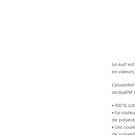
Le surf es
en valeurs 
L’essentie
sa qualité
• 100 % cot
• La coule
de polyest
• Les coul
de polyest