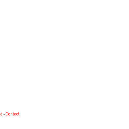
té
-
Contact