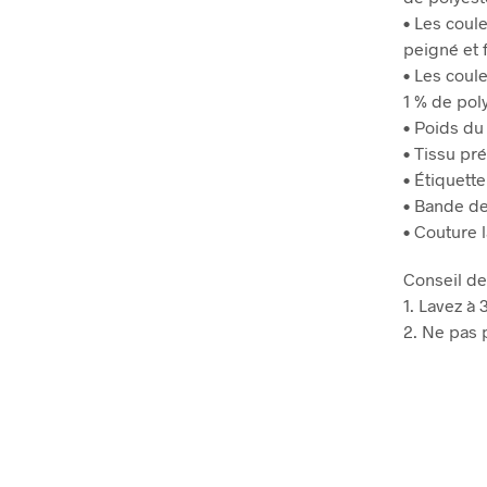
• Les coule
peigné et 
• Les coul
1 % de pol
• Poids du 
• Tissu pré
• Étiquett
• Bande de
• Couture l
Conseil de
1. Lavez à
2. Ne pas p