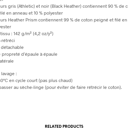
urs gris (Athletic) et noir (Black Heather) contiennent 90 % de 
filé en anneau et 10 % polyester
eurs Heather Prism contiennent 99 % de coton peigné et filé en
yester
tissu : 142 g/m² (4,2 oz/y²)
-rétréci
e détachable
 propreté d’épaule à épaule
atérale
 lavage :
 30°C en cycle court (pas plus chaud)
asser au sèche-linge (pour éviter de faire rétrécir le coton).
RELATED PRODUCTS