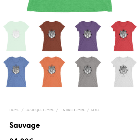
HOME
/
BOUTIQUE FEMME
/
T-SHIRTS FEMME
/
STYLE
Sauvage