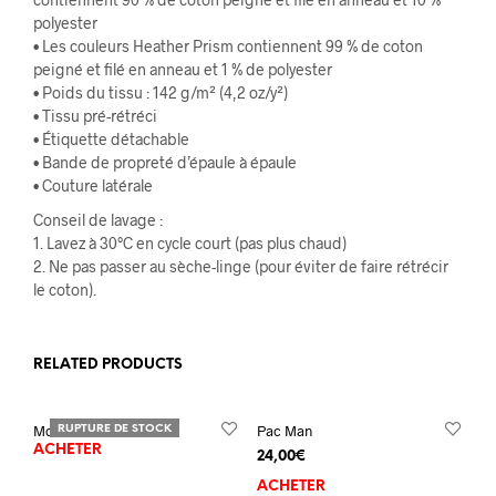
polyester
• Les couleurs Heather Prism contiennent 99 % de coton
peigné et filé en anneau et 1 % de polyester
• Poids du tissu : 142 g/m² (4,2 oz/y²)
• Tissu pré-rétréci
• Étiquette détachable
• Bande de propreté d’épaule à épaule
• Couture latérale
Conseil de lavage :
1. Lavez à 30°C en cycle court (pas plus chaud)
2. Ne pas passer au sèche-linge (pour éviter de faire rétrécir
le coton).
RELATED PRODUCTS
Motobike
Pac Man
RUPTURE DE STOCK
ACHETER
24,00
€
ACHETER