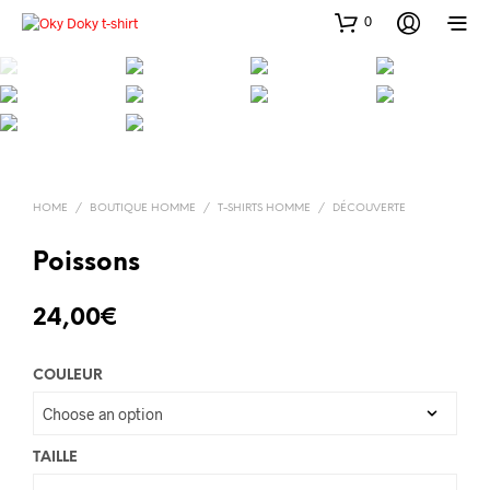
0
HOME
/
BOUTIQUE HOMME
/
T-SHIRTS HOMME
/
DÉCOUVERTE
Poissons
24,00
€
COULEUR
TAILLE