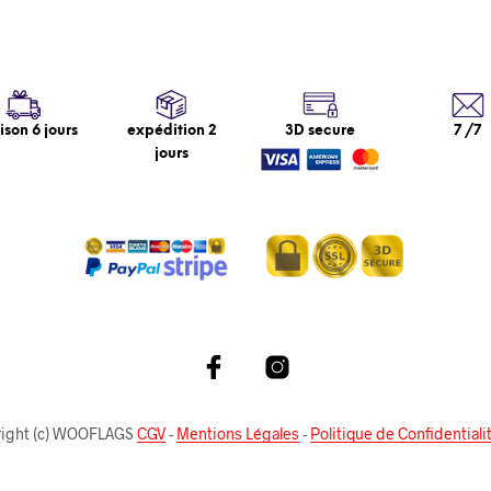
aison 6 jours
expédition 2
3D secure
7 /7
jours
right (c) WOOFLAGS
CGV
-
Mentions Légales
-
Politique de Confidentiali