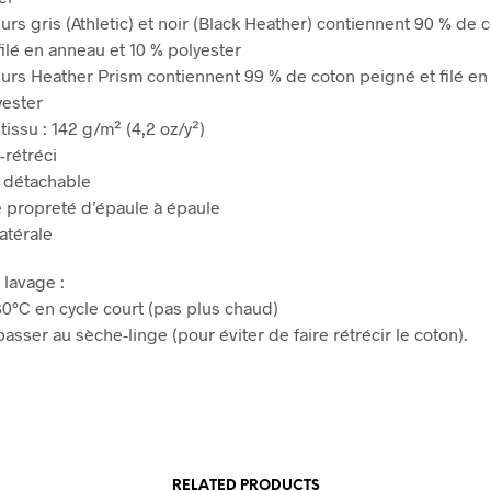
urs gris (Athletic) et noir (Black Heather) contiennent 90 % de 
filé en anneau et 10 % polyester
eurs Heather Prism contiennent 99 % de coton peigné et filé en
yester
tissu : 142 g/m² (4,2 oz/y²)
-rétréci
e détachable
 propreté d’épaule à épaule
atérale
 lavage :
 30°C en cycle court (pas plus chaud)
asser au sèche-linge (pour éviter de faire rétrécir le coton).
RELATED PRODUCTS