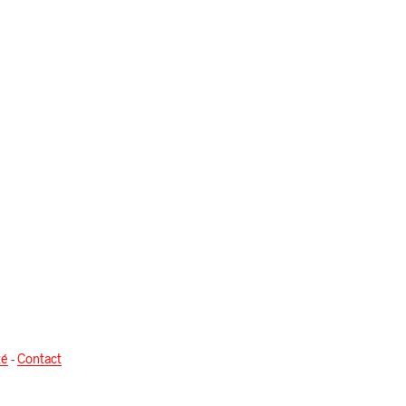
té
-
Contact