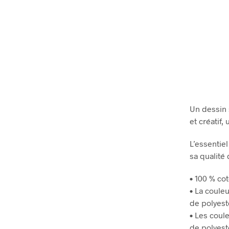
Un dessin 
et créatif
L’essentie
sa qualité
• 100 % cot
• La coule
de polyest
• Les coul
de polyest