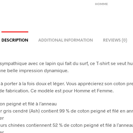
HOMME
DESCRIPTION
ADDITIONAL INFORMATION
REVIEWS (0)
sympathique avec ce lapin qui fait du surf, ce T-shirt se veut h
, une belle impression dynamique.
l à porter à la fois doux et léger. Vous apprécierez son coton p
 de fabrication. Ce modèle est pour Homme et Femme.
on peigné et filé à l’anneau
ur gris cendré (Ash) contient 99 % de coton peigné et filé en an
er
eurs chinées contiennent 52 % de coton peigné et filé à l’annea
er