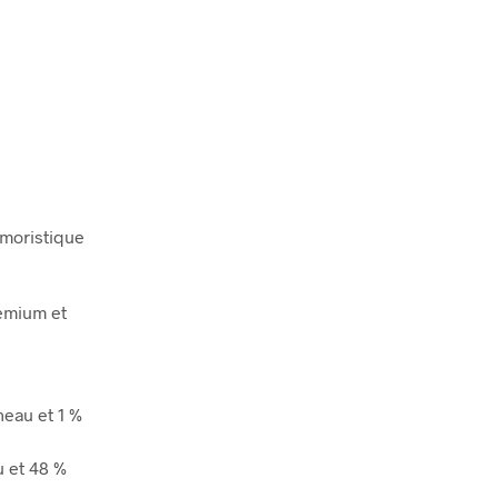
umoristique
remium et
neau et 1 %
u et 48 %