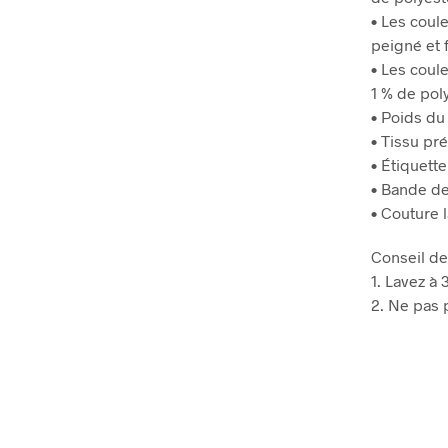
• Les coule
peigné et 
• Les coul
1 % de pol
• Poids du 
• Tissu pré
• Étiquett
• Bande de
• Couture l
Conseil de
1. Lavez à
2. Ne pas p