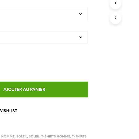
U
C
T
S
I
N
T
H
E
C
A
R
T
.
AJOUTER AU PANIER
WISHLIST
E HOMME
,
SOLEIL
,
SOLEIL
,
T-SHIRTS HOMME
,
T-SHIRTS