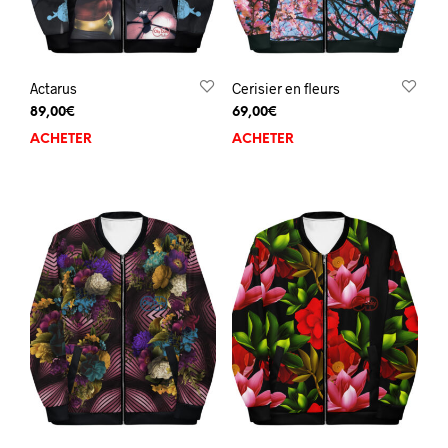
Actarus
Cerisier en fleurs
89,00
€
69,00
€
ACHETER
ACHETER