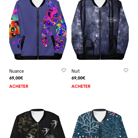
Nuance
Nuit
69,00
€
69,00
€
ACHETER
ACHETER