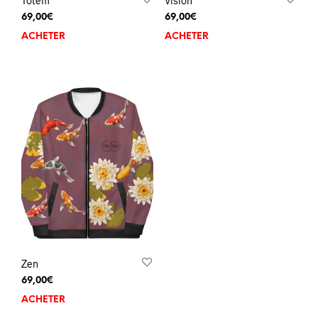
Totem
Vision
69,00
€
69,00
€
ACHETER
ACHETER
Zen
69,00
€
ACHETER