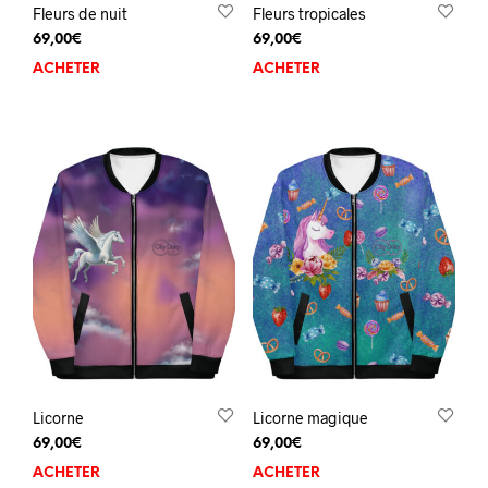
Fleurs de nuit
Fleurs tropicales
69,00
€
69,00
€
ACHETER
ACHETER
Licorne
Licorne magique
69,00
€
69,00
€
ACHETER
ACHETER