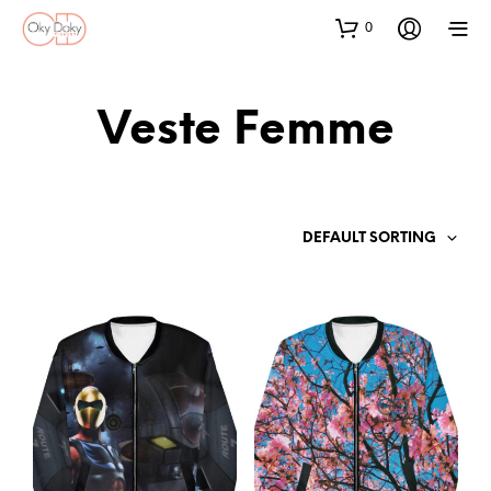
0
Veste Femme
DEFAULT SORTING