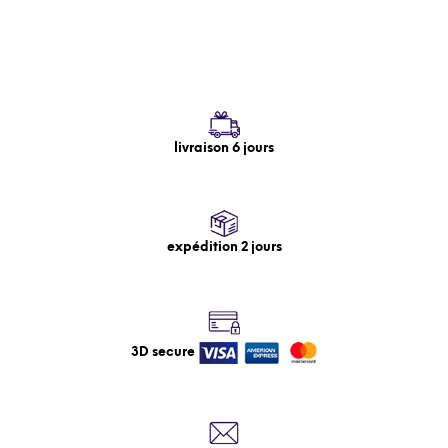
livraison 6 jours
expédition 2 jours
3D secure