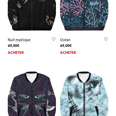
Nuit mystique
Océan
69,00
€
69,00
€
ACHETER
ACHETER