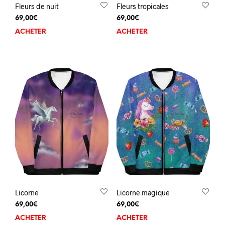
Fleurs de nuit
Fleurs tropicales
69,00
€
69,00
€
ACHETER
ACHETER
Licorne
Licorne magique
69,00
€
69,00
€
ACHETER
ACHETER