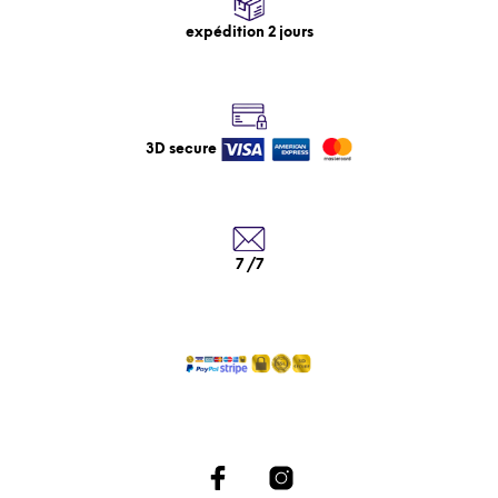
expédition 2 jours
3D secure
7 /7